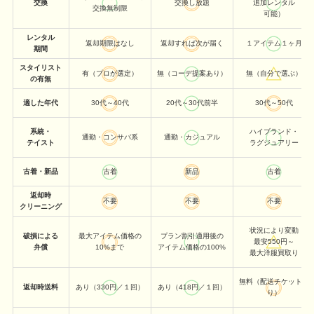
交換
交換し放題
追加レンタル
交換無制限
可能）
レンタル
返却期限はなし
返却すれば次が届く
１アイテム１ヶ月
期間
スタイリスト
有（プロが選定）
無（コーデ提案あり）
無（自分で選ぶ）
の有無
適した年代
30代～40代
20代～30代前半
30代～50代
系統・
ハイブランド・
通勤・コンサバ系
通勤・カジュアル
テイスト
ラグジュアリー
古着・新品
古着
新品
古着
返却時
不要
不要
不要
クリーニング
状況により変動
破損による
最大アイテム価格の
プラン割引適用後の
最安550円～
弁償
10%まで
アイテム価格の100%
最大洋服買取り
無料（配送チケットあ
返却時送料
あり（330円／１回）
あり（418円／１回）
り）