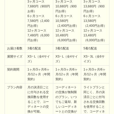
3ヶ月コース
3ヶ月コース
3ヶ月コース
7,680円（900円
10,680円（900
13,680円（900
お得）
円お得）
円お得）
6ヶ月コース
6ヶ月コース
6ヶ月コース
7,580円（2,400
10,580円
13,580円
円お得）
（2,400円お得）
（2,400円お得）
12ヶ月コース
12ヶ月コース
12ヶ月コース
7,480円（6,000
10,480円
13,480円
円お得）
（6,000円お得）
（6,000円お得）
お届け着数
3着/1配送
3着/1配送
5着/1配送
展開サイズ
XS~ L（全4サイ
XS~ L（全4サイ
XS~ 3L（全6サ
ズ）
ズ）
イズ）
契約期間
1ヶ月/3ヶ月/6ヶ
1ヶ月/3ヶ月/6ヶ
1ヶ月/3ヶ月/6ヶ
月/12ヶ月（年間
月/12ヶ月（年間
月/12ヶ月（年間
契約）
契約）
契約）
プラン内容
月の決済日ごと
コーディネート
ライトプランと
に付与される交
の交換が無制限
同じく、月の決
換回数を使用す
のプラン。いつ
済日ごとに付与
ることで、コー
でもご返却、新
される交換回数
ディネートの交
しいコーディネ
を使用すること
換が可能。
ートとの交換が
で、コーディネ