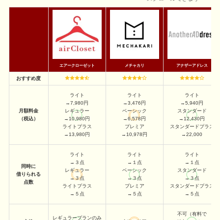
エアークローゼット
メチャカリ
アナザーアドレス
おすすめ度
ライト
ライト
ライト
→7,980円
→3,476円
→5,940円
月額料金
レギュラー
ベーシック
スタンダード
（税込）
→10,980円
→6,578円
→12,430円
ライトプラス
プレミア
スタンダードプラス
→13,980円
→10,978円
→22,000
ライト
ライト
ライト
→３点
→１点
→１点
同時に
レギュラー
ベーシック
スタンダード
借りられる
→３点
→３点
→３点
点数
ライトプラス
プレミア
スタンダードプラス
→５点
→５点
→５点
不可（有料で
レギュラープランのみ