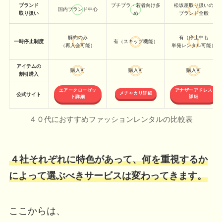
ブランド
プチプラ・若者向け多
松坂屋取り扱いの
国内ブランド中心
取り扱い
め
ブランド全般
解約のみ
有（停止中も
一時停止制度
有（スキップ機能）
（再入会可能）
単発レンタル可能）
アイテムの
購入可
購入可
購入可
割引購入
エアークローゼッ
アナザーアドレス
メチャカリ詳細
公式サイト
ト詳細
詳細
４０代におすすめファッションレンタルの比較表
４社それぞれに特色があって、何を重視するか
によって選ぶべきサービスは変わってきます。
ここからは、