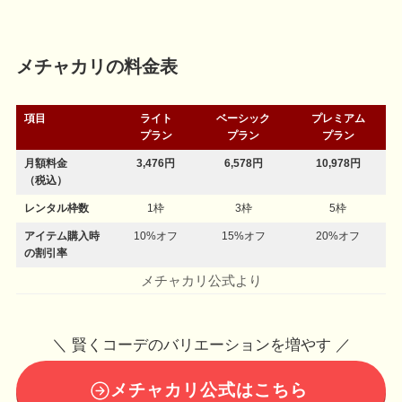
メチャカリの料金表
項目
ライト
ベーシック
プレミアム
プラン
プラン
プラン
月額料金
3,476円
6,578円
10,978円
（税込）
レンタル枠数
1枠
3枠
5枠
アイテム購入時
10%オフ
15%オフ
20%オフ
の割引率
メチャカリ公式より
＼ 賢くコーデのバリエーションを増やす ／
メチャカリ公式はこちら